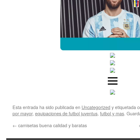
Esta entrada ha sido publicada en
Uncategorized
y etiquetada
por mayor
,
equipaciones de futbol juventus
,
futbol y mas
. Guard
←
camisetas buena calidad y baratas