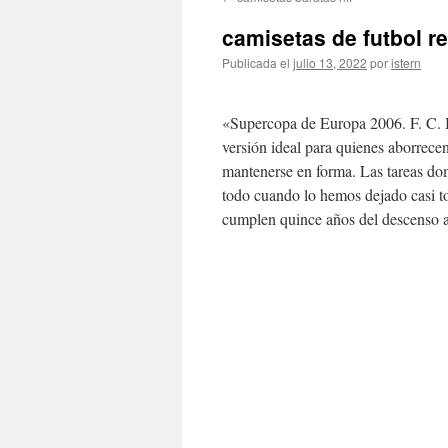
contenido
camisetas de futbol r
Publicada el
julio 13, 2022
por
istern
«Supercopa de Europa 2006. F. C. 
versión ideal para quienes aborrecen
mantenerse en forma. Las tareas do
todo cuando lo hemos dejado casi to
cumplen quince años del descenso ad