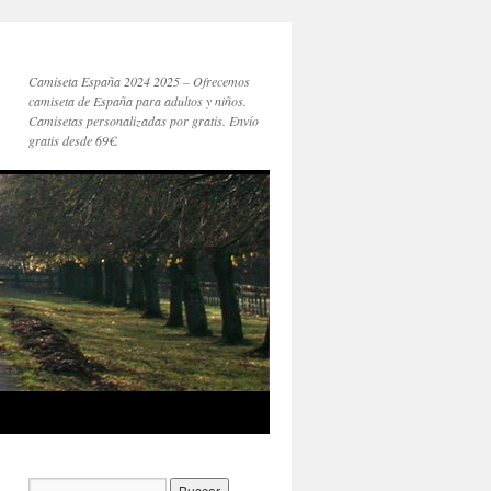
Camiseta España 2024 2025 – Ofrecemos
camiseta de España para adultos y niños.
Camisetas personalizadas por gratis. Envío
gratis desde 69€.