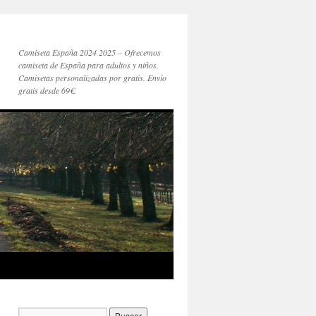
Camiseta España 2024 2025 – Ofrecemos
camiseta de España para adultos y niños.
Camisetas personalizadas por gratis. Envío
gratis desde 69€.