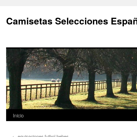
Camisetas Selecciones Españ
Saltar
Inicio
al
←
equipaciones futbol bebes