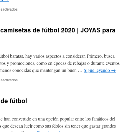
en
sactivados
comprar
replicas
camisetas
amisetas de fútbol 2020 | JOYAS para
futbol
tbol baratas, hay varios aspectos a considerar. Primero, busca
ntos y promociones, como en épocas de rebajas o durante eventos
as menos conocidas que mantengan un buen …
Sigue leyendo
→
en
sactivados
Últimas
COMPRAS
de
de fútbol
camisetas
de
fútbol
2020
se han convertido en una opción popular entre los fanáticos del
|
s que desean lucir como sus ídolos sin tener que gastar grandes
JOYAS