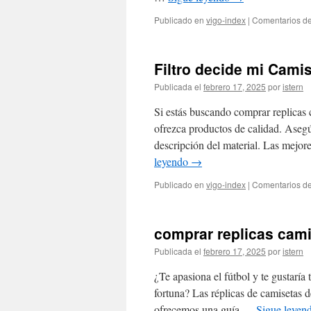
Publicado en
vigo-index
|
Comentarios de
Filtro decide mi Cami
Publicada el
febrero 17, 2025
por
istern
Si estás buscando comprar replicas c
ofrezca productos de calidad. Asegú
descripción del material. Las mejor
leyendo
→
Publicado en
vigo-index
|
Comentarios de
comprar replicas cami
Publicada el
febrero 17, 2025
por
istern
¿Te apasiona el fútbol y te gustaría 
fortuna? Las réplicas de camisetas de
ofrecemos una guía …
Sigue leyen