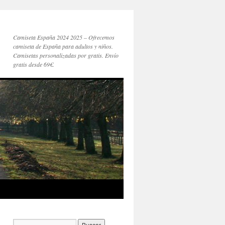
Camiseta España 2024 2025 – Ofrecemos
camiseta de España para adultos y niños.
Camisetas personalizadas por gratis. Envío
gratis desde 69€.