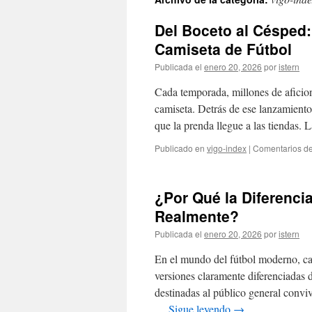
contenido
Del Boceto al Césped:
Camiseta de Fútbol
Publicada el
enero 20, 2026
por
istern
Cada temporada, millones de aficio
camiseta. Detrás de ese lanzamient
que la prenda llegue a las tiendas.
Publicado en
vigo-index
|
Comentarios de
¿Por Qué la Diferenci
Realmente?
Publicada el
enero 20, 2026
por
istern
En el mundo del fútbol moderno, ca
versiones claramente diferenciadas 
destinadas al público general convi
…
Sigue leyendo
→