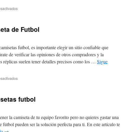
en
sactivados
¿Por
Qué
la
seta de Futbol
Diferencia
de
Precio
es
amisetas futbol, es importante elegir un sitio confiable que
Tan
rate de verificar las opiniones de otros compradores y la
Grande
es réplicas suelen tener detalles precisos como los …
Sigue
y
Qué
Cambia
Realmente?
en
sactivados
Filtro
decide
mi
setas futbol
Camiseta
de
Futbol
tener la camiseta de tu equipo favorito pero no quieres gastar una
 fútbol pueden ser la solución perfecta para ti. En este artículo te
do
→