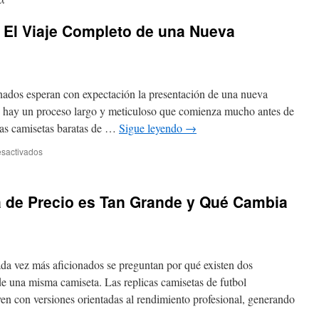
 El Viaje Completo de una Nueva
nados esperan con expectación la presentación de una nueva
o hay un proceso largo y meticuloso que comienza mucho antes de
 Las camisetas baratas de …
Sigue leyendo
→
en
sactivados
Del
Boceto
al
a de Precio es Tan Grande y Qué Cambia
Césped:
El
Viaje
Completo
de
da vez más aficionados se preguntan por qué existen dos
una
Nueva
de una misma camiseta. Las replicas camisetas de futbol
Camiseta
ven con versiones orientadas al rendimiento profesional, generando
de
Fútbol