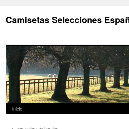
Camisetas Selecciones Españ
Saltar
Inicio
al
←
camisetas nba baratas