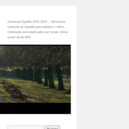
Camiseta España 2024 2025 – Ofrecemos
camiseta de España para adultos y niños.
Camisetas personalizadas por gratis. Envío
gratis desde 69€.