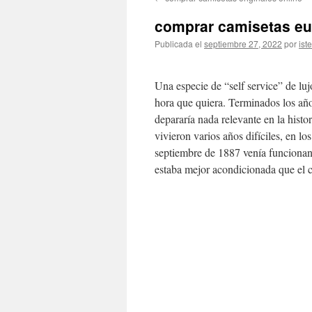
contenido
comprar camisetas eu
Publicada el
septiembre 27, 2022
por
ist
Una especie de “self service” de lu
hora que quiera. Terminados los año
depararía nada relevante en la histo
vivieron varios años difíciles, en l
septiembre de 1887 venía funcion
estaba mejor acondicionada que el