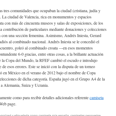
as tres comunidades que ocupaban la ciudad (cristiana, judía y
a. La ciudad de Valencia, rica en monumentos y espacios
enta con más de cincuenta museos y salas de exposiciones, de los
la contribución de particulares mediante donaciones y colecciones
 con una sección femenina. Asimismo, Andrés Iniesta, Gerard
diós al combinado nacional. Andrés Iniesta se le concedió el
ncuentro, goleó al combinado croata —en esos momentos
dente 6-0 gracias, entre otras cosas, a la brillante actuación
e la Copa del Mundo, la RFEF cambió el escudo e introdujo
 de esos errores. Este se inició con la disputa de un torneo
bró en México en el verano de 2012 bajo el nombre de Copa
lecciones de dicha categoría. España jugó en el Grupo A4 de la
 a Alemania, Suiza y Ucrania.
tamente como para recibir detalles adicionales referente
camiseta
 Web page.
gorized
y etiquetada como
camiseta roja españa
,
camisetas pennywise