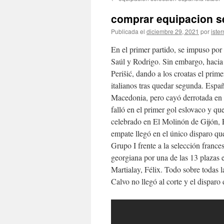
contenido
comprar equipacion s
Publicada el
diciembre 29, 2021
por
ister
En el primer partido, se impuso por
Saúl y Rodrigo. Sin embargo, hacia 
Perišić, dando a los croatas el prim
italianos tras quedar segunda. Espa
Macedonia, pero cayó derrotada en e
falló en el primer gol eslovaco y qu
celebrado en El Molinón de Gijón, E
empate llegó en el único disparo que
Grupo I frente a la selección frances
georgiana por una de las 13 plazas 
Martialay, Félix. Todo sobre todas l
Calvo no llegó al corte y el disparo