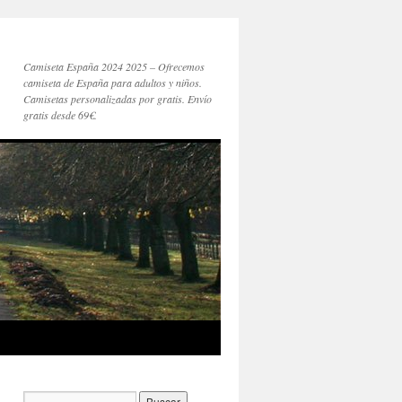
Camiseta España 2024 2025 – Ofrecemos
camiseta de España para adultos y niños.
Camisetas personalizadas por gratis. Envío
gratis desde 69€.