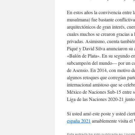
En estos años la convivencia entre l
musulmana) fue bastante conflictiv
arquitectónicos de gran interés, cu
cuales muchos se crearon gracias a 
privadas. Asimismo, cuenta también
Piqué y David Silva anunciaron su a
«Balón de Plata». En su segundo e
subcampeón del mundo— por un contun
de Asensio. En 2014, con motivo d
algunos retoques que corregían parte
internacional amistoso que se cele
México de Naciones Sub-15 entre se
Liga de las Naciones 2020-21 junto
Si usted amó este poste y usted cier
españa 2021
amablemente visita el
Esta entrada ha sido publicada en
Uncate