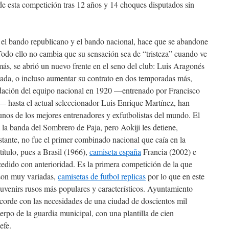
 de esta competición tras 12 años y 14 choques disputados sin
re el bando republicano y el bando nacional, hace que se abandone
 Todo ello no cambia que su sensación sea de “tristeza” cuando ve
s, se abrió un nuevo frente en el seno del club: Luis Aragonés
rada, o incluso aumentar su contrato en dos temporadas más,
dación del equipo nacional en 1920 —entrenado por Francisco
— hasta el actual seleccionador Luis Enrique Martínez, han
unos de los mejores entrenadores y exfutbolistas del mundo. El
 la banda del Sombrero de Paja, pero Aokiji les detiene,
stante, no fue el primer combinado nacional que caía en la
título, pues a Brasil (1966),
camiseta españa
Francia (2002) e
cedido con anterioridad. Es la primera competición de la que
 son muy variadas,
camisetas de futbol replicas
por lo que en este
souvenirs rusos más populares y característicos. Ayuntamiento
acorde con las necesidades de una ciudad de doscientos mil
uerpo de la guardia municipal, con una plantilla de cien
efe.