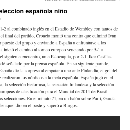
eleccion española niño
n
 1-2 al combinado inglés en el Estadio de Wembley con tantos de
el final del partido, Croacia montó una contra que culminó Ivan
er puesto del grupo y enviando a España a enfrentarse a los
ña inició el camino al torneo europeo venciendo por 5-1 a
l siguiente encuentro, ante Eslovaquia, por 2-1. Iker Casillas
edó señalado por la prensa española. En su siguiente partido,
spaña dio la sorpresa al empatar a uno ante Finlandia, el gol del
 realizaron los nórdicos a la meta española. España jugó en el
a, la selección bielorrusa, la selección finlandesa y la selección
europeas de clasificación para el Mundial de 2014 de Brasil.
as selecciones. En el minuto 71, en un balón sobre Parri, García
 de aquel dio en el poste y superó a Burgos.