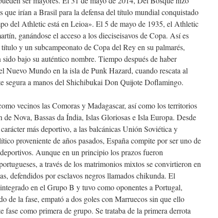
 pueden ser mayores. El 31 de mayo de 2014, Del Bosque hizo
s que irían a Brasil para la defensa del título mundial conquistado
po del Athletic está en Leioa». El 5 de mayo de 1935, el Athletic
rtín, ganándose el acceso a los dieciseisavos de Copa. Así es
 título y un subcampeonato de Copa del Rey en su palmarés,
 sido bajo su auténtico nombre. Tiempo después de haber
n el Nuevo Mundo en la isla de Punk Hazard, cuando rescata al
e segura a manos del Shichibukai Don Quijote Doflamingo.
omo vecinos las Comoras y Madagascar, así como los territorios
 de Nova, Bassas da Índia, Islas Gloriosas e Isla Europa. Desde
n carácter más deportivo, a las balcánicas Unión Soviética y
ítico proveniente de años pasados, España compite por ser uno de
deportivos. Aunque en un principio los prazos fueron
 portugueses, a través de los matrimonios mixtos se convirtieron en
nas, defendidos por esclavos negros llamados chikunda. El
integrado en el Grupo B y tuvo como oponentes a Portugal,
ido de la fase, empató a dos goles con Marruecos sin que ello
te fase como primera de grupo. Se trataba de la primera derrota