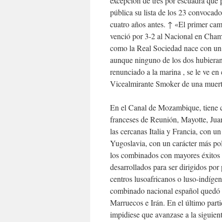
excepción de tres por escuadra que
pública su lista de los 23 convocado
cuatro años antes. ↑ «El primer cam
venció por 3-2 al Nacional en Chama
como la Real Sociedad nace con un
aunque ninguno de los dos hubieran
renunciado a la marina , se le ve e
Vicealmirante Smoker de una muert
En el Canal de Mozambique, tiene c
franceses de Reunión, Mayotte, Juan
las cercanas Italia y Francia, con u
Yugoslavia, con un carácter más pol
los combinados con mayores éxitos 
desarrollados para ser dirigidos por
centros lusoafricanos o luso-indíge
combinado nacional español quedó 
Marruecos e Irán. En el último part
impidiese que avanzase a la siguien