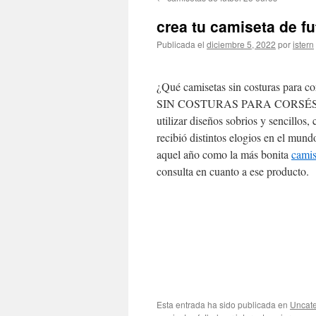
contenido
crea tu camiseta de fu
Publicada el
diciembre 5, 2022
por
istern
¿Qué camisetas sin costuras par
SIN COSTURAS PARA CORSÉS ORT
utilizar diseños sobrios y sencillo
recibió distintos elogios en el mund
aquel año como la más bonita
camis
consulta en cuanto a ese producto.
Esta entrada ha sido publicada en
Uncate