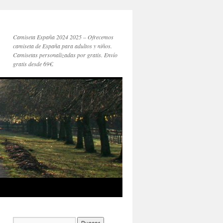
Camiseta España 2024 2025 – Ofrecemos
camiseta de España para adultos y niños.
Camisetas personalizadas por gratis. Envío
gratis desde 69€.