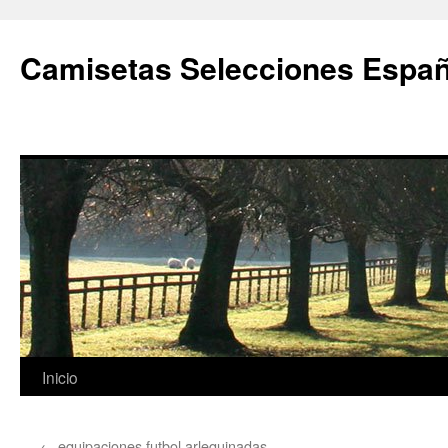
Camisetas Selecciones Españ
Saltar
Inicio
al
←
equipaciones futbol arlequinadas