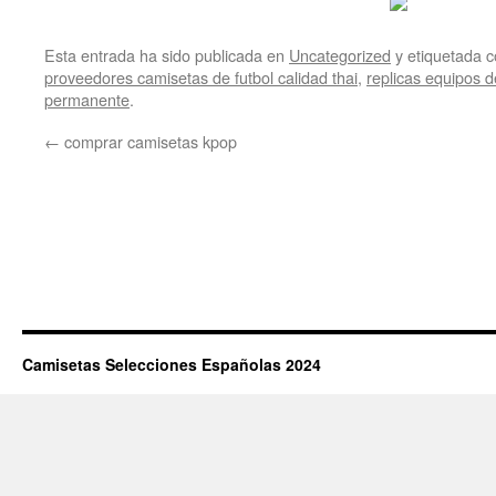
Esta entrada ha sido publicada en
Uncategorized
y etiquetada
proveedores camisetas de futbol calidad thai
,
replicas equipos d
permanente
.
←
comprar camisetas kpop
Camisetas Selecciones Españolas 2024