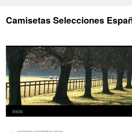
Camisetas Selecciones Españ
Saltar
Inicio
al
←
comprar camisetas kpop