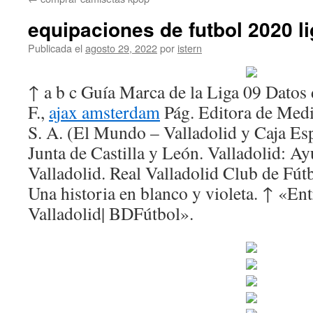
contenido
equipaciones de futbol 2020 l
Publicada el
agosto 29, 2022
por
istern
↑ a b c Guía Marca de la Liga 09 Datos 
F.,
ajax amsterdam
Pág. Editora de Medi
S. A. (El Mundo – Valladolid y Caja Esp
Junta de Castilla y León. Valladolid: A
Valladolid. Real Valladolid Club de Fútb
Una historia en blanco y violeta. ↑ «En
Valladolid| BDFútbol».