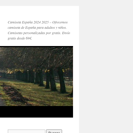
Camiseta España 2024 2025 – Ofrecemos
camiseta de España para adultos y niños.
Camisetas personalizadas por gratis. Envío
gratis desde 69€.