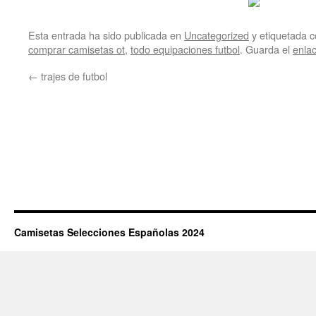
Esta entrada ha sido publicada en
Uncategorized
y etiquetada
comprar camisetas ot
,
todo equipaciones futbol
. Guarda el
enla
←
trajes de futbol
Camisetas Selecciones Españolas 2024