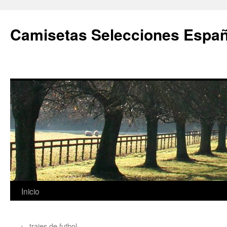
Camisetas Selecciones Españ
Saltar
Inicio
al
←
trajes de futbol