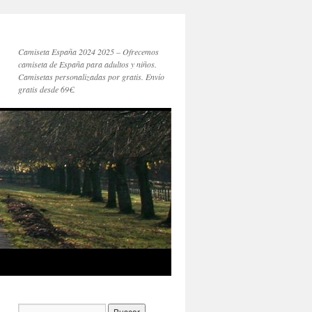
Camiseta España 2024 2025 – Ofrecemos
camiseta de España para adultos y niños.
Camisetas personalizadas por gratis. Envío
gratis desde 69€.