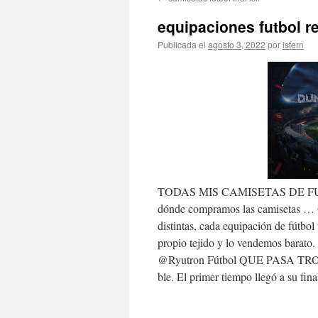
contenido
equipaciones futbol r
Publicada el
agosto 3, 2022
por
istern
TODAS MIS CAMISETAS DE 
dónde compramos las camisetas … Q
distintas, cada equipación de fútbol
propio tejido y lo vendemos 
@Ryutron Fútbol QUE PASA TRON ! T
ble. El primer tiempo llegó a su fina