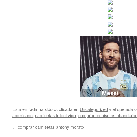
Esta entrada ha sido publicada en
Uncategorized
y etiquetada
americano
,
camisetas futbol vigo
,
comprar camisetas abandera
←
comprar camisetas antony morato