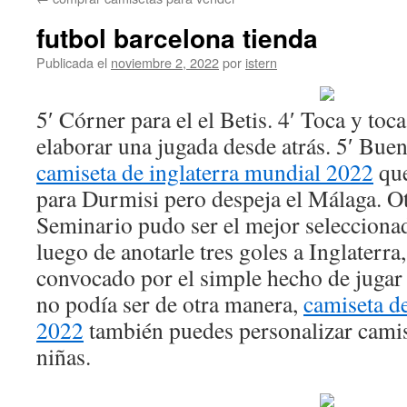
contenido
futbol barcelona tienda
Publicada el
noviembre 2, 2022
por
istern
5′ Córner para el el Betis. 4′ Toca y toca
elaborar una jugada desde atrás. 5′ Bue
camiseta de inglaterra mundial 2022
que
para Durmisi pero despeja el Málaga. Ot
Seminario pudo ser el mejor seleccionad
luego de anotarle tres goles a Inglaterra
convocado por el simple hecho de jugar 
no podía ser de otra manera,
camiseta d
2022
también puedes personalizar camis
niñas.