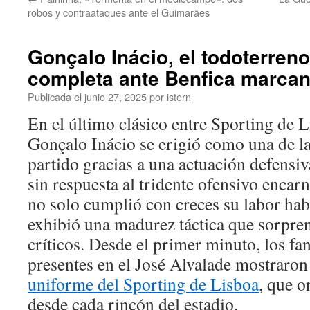
contenido
robos y contraataques ante el Guimarães
Gonçalo Inácio, el todoterren
completa ante Benfica marcand
Publicada el
junio 27, 2025
por
istern
En el último clásico entre Sporting de L
Gonçalo Inácio se erigió como una de la
partido gracias a una actuación defensi
sin respuesta al tridente ofensivo encarn
no solo cumplió con creces su labor hab
exhibió una madurez táctica que sorpren
críticos. Desde el primer minuto, los fa
presentes en el José Alvalade mostraron 
uniforme del Sporting de Lisboa
, que o
desde cada rincón del estadio.