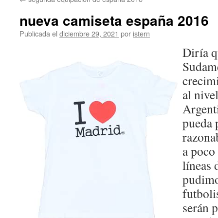
contenido
nueva camiseta españa 2016
Publicada el
diciembre 29, 2021
por
istern
Diría q
Sudamér
crecim
al nive
Argent
pueda p
razona
a poco
líneas 
pudimo
futbol
serán p