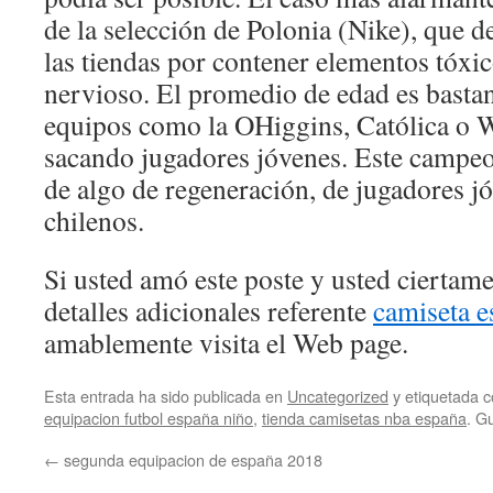
de la selección de Polonia (Nike), que de
las tiendas por contener elementos tóxic
nervioso. El promedio de edad es bastan
equipos como la OHiggins, Católica o W
sacando jugadores jóvenes. Este campeo
de algo de regeneración, de jugadores j
chilenos.
Si usted amó este poste y usted ciertam
detalles adicionales referente
camiseta 
amablemente visita el Web page.
Esta entrada ha sido publicada en
Uncategorized
y etiquetada
equipacion futbol españa niño
,
tienda camisetas nba españa
. G
←
segunda equipacion de españa 2018