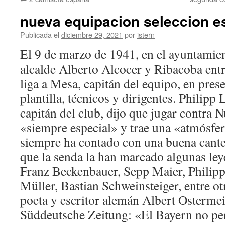
contenido
nueva equipacion seleccion e
Publicada el
diciembre 29, 2021
por
istern
El 9 de marzo de 1941, en el ayuntamie
alcalde Alberto Alcocer y Ribacoba entr
liga a Mesa, capitán del equipo, en prese
plantilla, técnicos y dirigentes. Philipp
capitán del club, dijo que jugar contra 
«siempre especial» y trae una «atmósfe
siempre ha contado con una buena canter
que la senda la han marcado algunas le
Franz Beckenbauer, Sepp Maier, Phili
Müller, Bastian Schweinsteiger, entre otr
poeta y escritor alemán Albert Ostermeie
Süddeutsche Zeitung: «El Bayern no pe