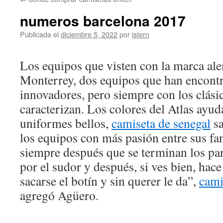
contenido
numeros barcelona 2017
Publicada el
diciembre 5, 2022
por
istern
Los equipos que visten con la marca al
Monterrey, dos equipos que han encont
innovadores, pero siempre con los clási
caracterizan. Los colores del Atlas ayu
uniformes bellos,
camiseta de senegal
sa
los equipos con más pasión entre sus fa
siempre después que se terminan los par
por el sudor y después, si ves bien, hac
sacarse el botín y sin querer le da”,
cami
agregó Agüero.