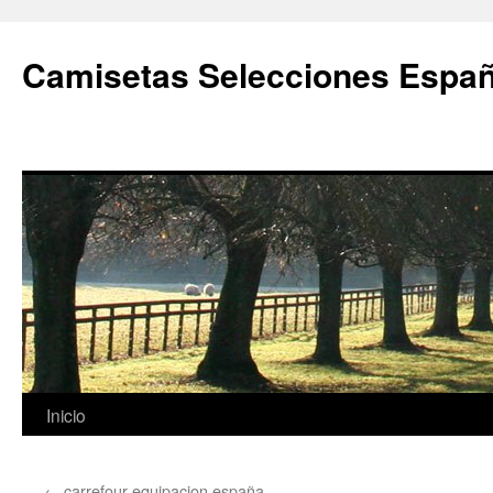
Camisetas Selecciones Españ
Saltar
Inicio
al
←
carrefour equipacion españa