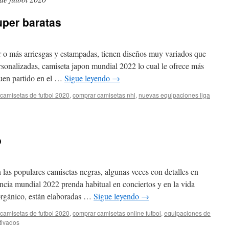
uper baratas
 o más arriesgas y estampadas, tienen diseños muy variados que
sonalizadas, camiseta japon mundial 2022 lo cual le ofrece más
buen partido en el …
Sigue leyendo
→
camisetas de futbol 2020
,
comprar camisetas nhl
,
nuevas equipaciones liga
misetas
bol
o
per
atas
 las populares camisetas negras, algunas veces con detalles en
ancia mundial 2022 prenda habitual en conciertos y en la vida
 orgánico, están elaboradas …
Sigue leyendo
→
camisetas de futbol 2020
,
comprar camisetas online futbol
,
equipaciones de
en
tivados