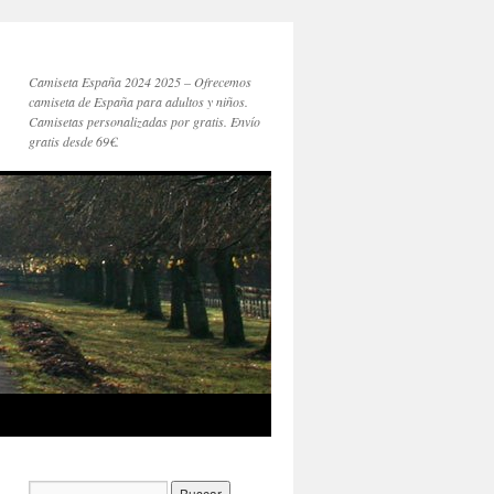
Camiseta España 2024 2025 – Ofrecemos
camiseta de España para adultos y niños.
Camisetas personalizadas por gratis. Envío
gratis desde 69€.