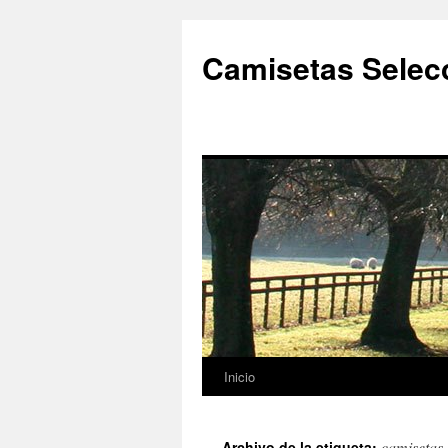
Camisetas Selec
Inicio
Saltar
al
camisetas 
Archivo de la etiqueta: