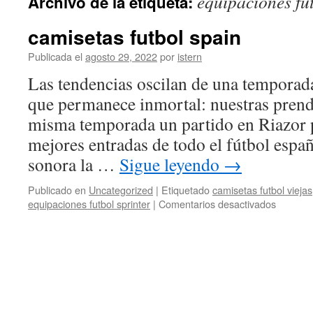
equipaciones fut
Archivo de la etiqueta:
contenido
camisetas futbol spain
Publicada el
agosto 29, 2022
por
istern
Las tendencias oscilan de una temporada
que permanece inmortal: nuestras prend
misma temporada un partido en Riazor p
mejores entradas de todo el fútbol espa
sonora la …
Sigue leyendo
→
Publicado en
Uncategorized
|
Etiquetado
camisetas futbol viejas
en
equipaciones futbol sprinter
|
Comentarios desactivados
camiset
futbol
spain