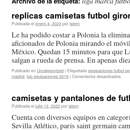
liga marca futb
Archivo de la etiqueta:
contenido
replicas camisetas futbol giro
Publicada el
enero 4, 2023
por
istern
Le ha podido costar a Polonia la elimina
aficionados de Polonia mirando el móvi
México. Quedan 15 minutos para que Lu
salgan a rueda de prensa. En apenas di
Publicado en
Uncategorized
|
Etiquetado
equipaciones futbol p
en
madrid
,
top equipaciones 2019
|
Comentarios desactivados
repli
cami
futbo
camisetas y pantalones de fut
giro
Publicada el
julio 13, 2022
por
istern
Cuenta con diversos equipos en categorí
Sevilla Atlético, paris saint germain c