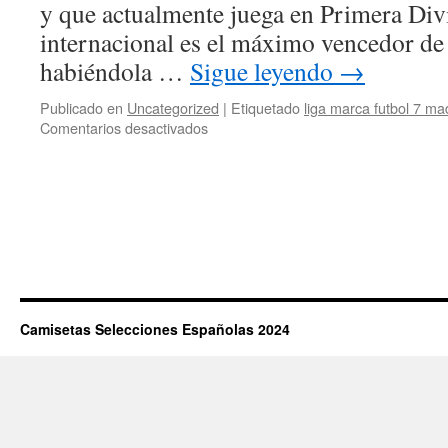
y que actualmente juega en Primera Div
internacional es el máximo vencedor de
habiéndola …
Sigue leyendo
→
Publicado en
Uncategorized
|
Etiquetado
liga marca futbol 7 ma
en
Comentarios desactivados
camisetas
y
pantalones
de
futbol
Camisetas Selecciones Españolas 2024