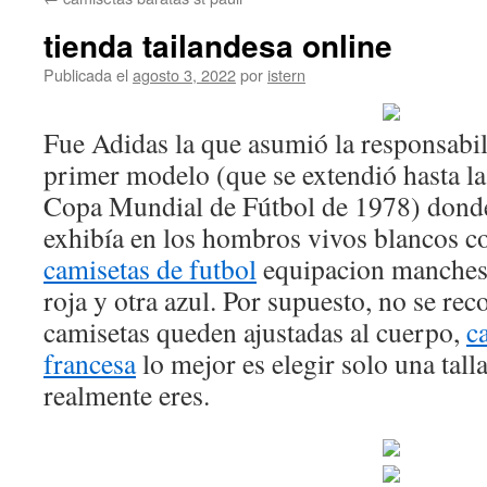
contenido
tienda tailandesa online
Publicada el
agosto 3, 2022
por
istern
Fue Adidas la que asumió la responsabil
primer modelo (que se extendió hasta las
Copa Mundial de Fútbol de 1978) donde
exhibía en los hombros vivos blancos co
camisetas de futbol
equipacion manchest
roja y otra azul. Por supuesto, no se re
camisetas queden ajustadas al cuerpo,
c
francesa
lo mejor es elegir solo una tall
realmente eres.