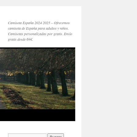
Camiseta España 2024 2025 – Ofrecemos
camiseta de España para adultos y niños.
Camisetas personalizadas por gratis. Envío
gratis desde 69€.