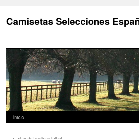
Camisetas Selecciones Españ
Saltar
Inicio
al
←
chandal replicas futbol