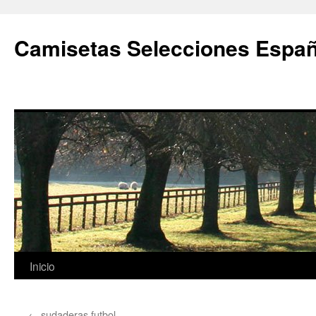
Camisetas Selecciones Españ
Saltar
Inicio
al
←
sudaderas futbol