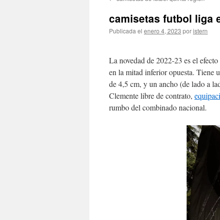
contenido
camisetas futbol liga
Publicada el
enero 4, 2023
por
istern
La novedad de 2022-23 es el efecto
en la mitad inferior opuesta. Tiene
de 4,5 cm, y un ancho (de lado a l
Clemente libre de contrato,
equipac
rumbo del combinado nacional.