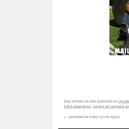
Esta entrada ha sido publicada en
Uncate
futbol salamanca
,
numero de camiseta seg
←
camisetas de futbol quinta region