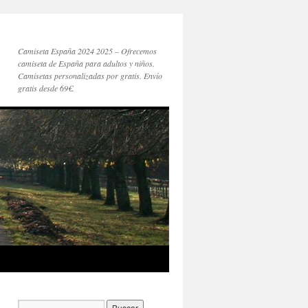
Camiseta España 2024 2025 – Ofrecemos
camiseta de España para adultos y niños.
Camisetas personalizadas por gratis. Envío
gratis desde 69€.