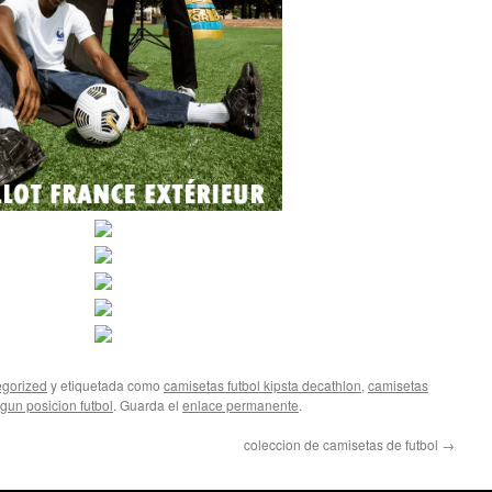
gorized
y etiquetada como
camisetas futbol kipsta decathlon
,
camisetas
un posicion futbol
. Guarda el
enlace permanente
.
coleccion de camisetas de futbol
→